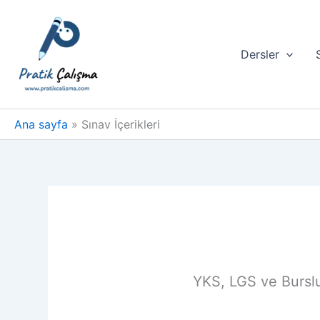
İçeriğe
atla
Dersler
Ana sayfa
Sınav İçerikleri
YKS, LGS ve Burslul