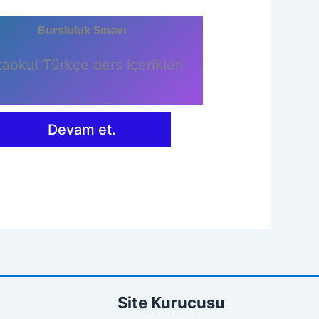
Bursluluk Sınavı
taokul Türkçe ders içerikleri
Devam et.
Site Kurucusu