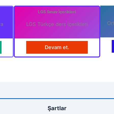
LGS Sınav İçerikleri
Or
ya
LGS Türkçe ders içerikleri
Devam et.
Şartlar