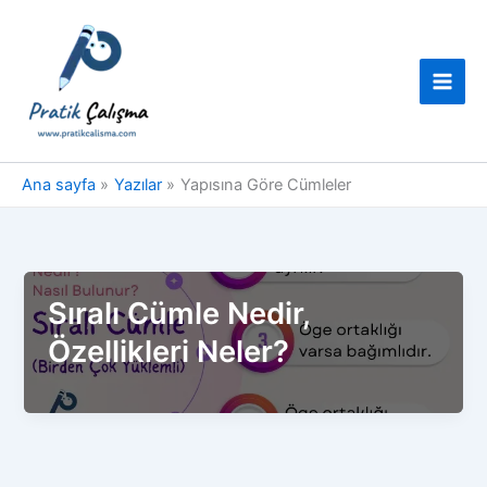
İçeriğe
atla
Ana sayfa
Yazılar
Yapısına Göre Cümleler
Sıralı Cümle Nedir,
Özellikleri Neler?