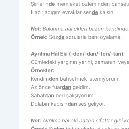
Şiirlerin
de
memleket özleminden bahset
Hazırladığım evraklar sen
de
kalsın.
Not:
Bulunma hâl ekleri bazen kendinden s
Örnek:
Söz
de
sorularla beni oyalama.
Ayrılma Hâl Eki (-den/-dan/-ten/-tan):
Cümledeki yargının yerini, zamanını veya 
Örnekler:
Kendim
den
bahsetmek istemiyorum.
Az önce fuar
dan
geldim.
Sabah
tan
beri çalışıyorum.
Dolabın kapısın
dan
ses geliyor.
Not:
Ayrılma hâl eki bazen sıfatlar gibi k
Örnek:
Su
dan
bahanelerle işi yokuşa sür