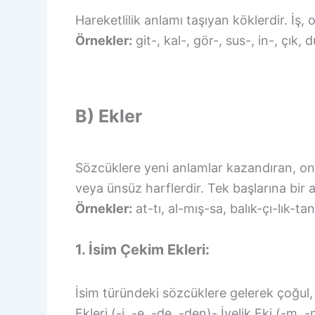
Hareketlilik anlamı taşıyan köklerdir. İş,
Örnekler:
git-, kal-, gör-, sus-, in-, çık, 
B) Ekler
Sözcüklere yeni anlamlar kazandıran, onla
veya ünsüz harflerdir. Tek başlarına bir 
Örnekler:
at-tı, al-mış-sa, balık-çı-lık-t
1. İsim Çekim Ekleri:
İsim türündeki sözcüklere gelerek çoğul, a
Ekleri (-i, -e, -de, -den)- İyelik Eki (-m, -n