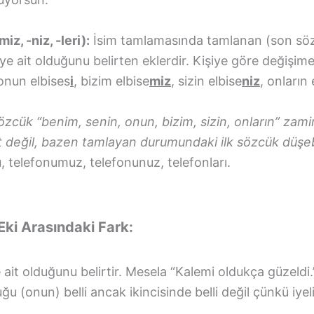
miz, -niz, -leri):
İsim tamlamasında tamlanan (son sözc
e ait olduğunu belirten eklerdir. Kişiye göre değişime
 onun elbises
i
, bizim elbise
miz
, sizin elbise
niz
, onların 
 sözcük “benim, senin, onun, bizim, sizin, onların” za
t değil, bazen tamlayan durumundaki ilk sözcük düşebi
, telefonumuz, telefonunuz, telefonları.
 Eki Arasındaki Fark:
 ait olduğunu belirtir. Mesela “Kalemi oldukça güzeldi.” 
ğu (onun) belli ancak ikincisinde belli değil çünkü iyeli