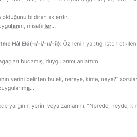
 olduğunu bildiren eklerdir.
duygu
lar
ım, misafir
ler
…
rtme Hâl Eki(-ı/-i/-u/-ü):
Öznenin yaptığı işten etkilene
 ağaçlar
ı
budamış, duygularım
ı
anlattım…
ın yerini belirten bu ek, nereye, kime, neye?” sorular
 duygularım
a
…
de yargının yerini veya zamanını. “Nerede, neyde, ki