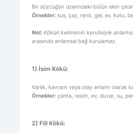
Bir sözcüğün üzerindeki bütün ekin çıkarı
Örnekler:
sus, çay, renk, gel, ev, kutu, 
Not:
Kökün kelimenin kendisiyle anlamsal b
arasında anlamsal bağ kurulamaz.
1) İsim Kökü:
Varlık, kavram veya olay anlamı olarak k
Örnekler:
çanta, resim, ev, duvar, su, pe
2) Fiil Kökü: