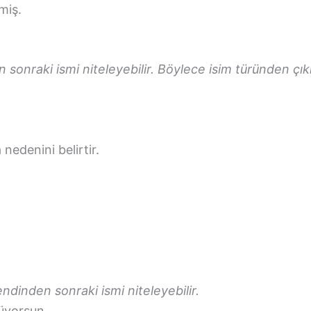
miş.
onraki ismi niteleyebilir. Böylece isim türünden çıkı
nedenini belirtir.
endinden sonraki ismi niteleyebilir.
üyorsun.