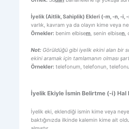
İyelik (Aitlik, Sahiplik) Ekleri (-m, -n, -i, -
varlık, kavram ya da olayın kime veya ney
Örnekler:
benim elbise
m
, senin elbise
n
,
Not:
Görüldüğü gibi iyelik ekini alan bir
ekini aramak için tamlamanın olması şar
Örnekler:
telefonum, telefonun, telefonu
İyelik Ekiyle İsmin Belirtme (-i) Hal
İyelik eki, eklendiği ismin kime veya neye
baktığınızda ilkinde kalemin kime ait oldu
almıştır.