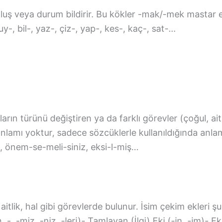
 oluş veya durum bildirir. Bu kökler -mak/-mek mastar e
duy-, bil-, yaz-, çiz-, yap-, kes-, kaç-, sat-…
rın türünü değiştiren ya da farklı görevler (çoğul, ai
anlamı yoktur, sadece sözcüklerle kullanıldığında anla
an, önem-se-meli-siniz, eksi-l-miş…
itlik, hal gibi görevlerde bulunur. İsim çekim ekleri şu
, -, -miz, -niz, -leri)- Tamlayan (İlgi) Eki (-in, -im)- Ek F