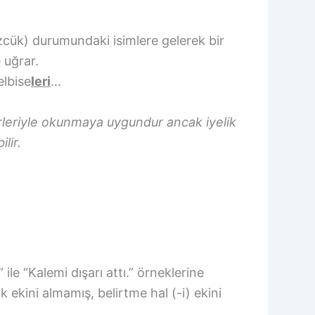
ük) durumundaki isimlere gelerek bir
 uğrar.
elbise
leri
…
mirleriyle okunmaya uygundur ancak iyelik
lir.
ile “Kalemi dışarı attı.” örneklerine
k ekini almamış, belirtme hal (-i) ekini