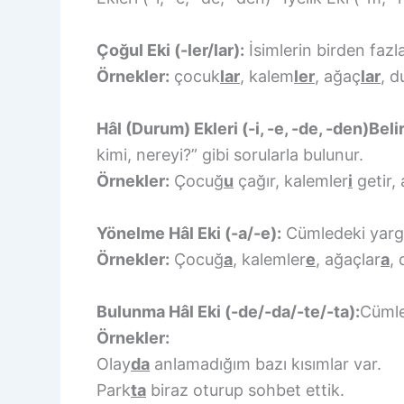
Çoğul Eki (-ler/lar):
İsimlerin birden fazla
Örnekler:
çocuk
lar
, kalem
ler
, ağaç
lar
, 
Hâl (Durum) Ekleri (-i, -e, -de, -den)Beli
kimi, nereyi?” gibi sorularla bulunur.
Örnekler:
Çocuğ
u
çağır, kalemler
i
getir,
Yönelme Hâl Eki (-a/-e):
Cümledeki yargın
Örnekler:
Çocuğ
a
, kalemler
e
, ağaçlar
a
,
Bulunma Hâl Eki (-de/-da/-te/-ta):
Cümle
Örnekler:
Olay
da
anlamadığım bazı kısımlar var.
Park
ta
biraz oturup sohbet ettik.