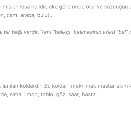
lmış en kısa halidir, eke göre önde olur ve sözcüğün a
ben, cam, araba, bulut…
ir bağı vardır. Yani “balıkçı” kelimesinin kökü “bal” değ
ullanılan köklerdir. Bu kökler -mek/-mak mastar ekini
rde, elma, limon, tablo, göz, saat, hasta…