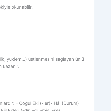
kiyle okunabilir.
tlik, yüklem…) üstlenmesini sağlayan ünlü
m kazanır.
nlardır: – Çoğul Eki (-ler)- Hâl (Durum)
iil Ekleri (-dır, -di, -miş, -se)