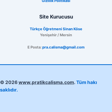
Gizlilik Politikası
Site Kurucusu
Türkçe Öğretmeni Sinan Köse
Yenişehir / Mersin
E Posta:
pra.calisma@gmail.com
© 2026
www.pratikcalisma.com
.
Tüm hakı
saklıdır.