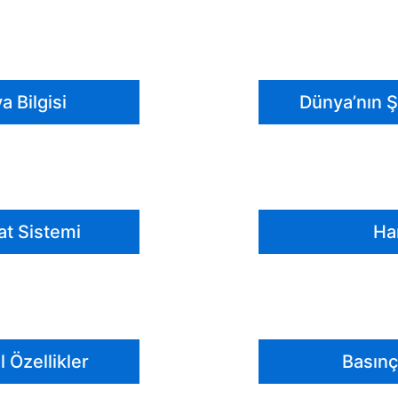
 Bilgisi
Dünya’nın Ş
at Sistemi
Har
l Özellikler
Basınç