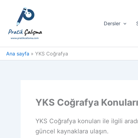
İçeriğe
atla
Dersler
Ana sayfa
YKS Coğrafya
YKS Coğrafya Konular
YKS Coğrafya konuları ile ilgili arad
güncel kaynaklara ulaşın.