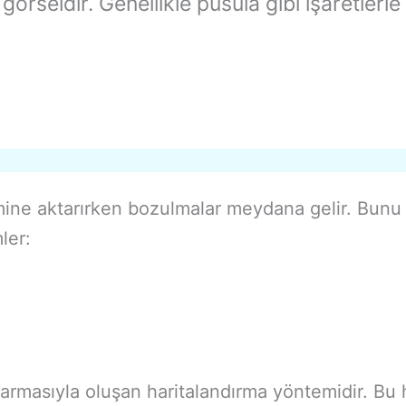
örseldir. Genellikle pusula gibi işaretlerle 
ine aktarırken bozulmalar meydana gelir. Bunu e
ler:
 sarmasıyla oluşan haritalandırma yöntemidir. Bu