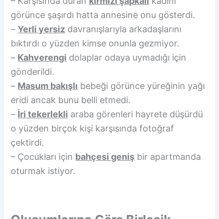
– Karşısında duran
kırmızı şapkalı
kadını
görünce şaşırdı hatta annesine onu gösterdi.
–
Yerli yersiz
davranışlarıyla arkadaşlarını
bıktırdı o yüzden kimse onunla gezmiyor.
–
Kahverengi
dolaplar odaya uymadığı için
gönderildi.
–
Masum bakışlı
bebeği görünce yüreğinin yağı
eridi ancak bunu belli etmedi.
–
İri tekerlekli
araba görenleri hayrete düşürdü
o yüzden birçok kişi karşısında fotoğraf
çektirdi.
– Çocukları için
bahçesi geniş
bir apartmanda
oturmak istiyor.