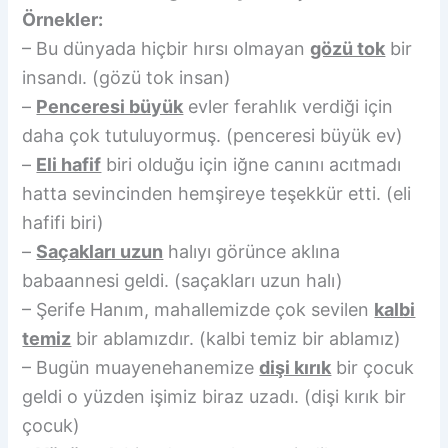
Örnekler:
– Bu dünyada hiçbir hırsı olmayan
gözü tok
bir
insandı. (gözü tok insan)
–
Penceresi büyük
evler ferahlık verdiği için
daha çok tutuluyormuş. (penceresi büyük ev)
–
Eli hafif
biri olduğu için iğne canını acıtmadı
hatta sevincinden hemşireye teşekkür etti. (eli
hafifi biri)
–
Saçakları uzun
halıyı görünce aklına
babaannesi geldi. (saçakları uzun halı)
– Şerife Hanım, mahallemizde çok sevilen
kalbi
temiz
bir ablamızdır. (kalbi temiz bir ablamız)
– Bugün muayenehanemize
dişi kırık
bir çocuk
geldi o yüzden işimiz biraz uzadı. (dişi kırık bir
çocuk)