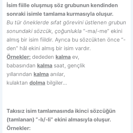
İsim fiille oluşmuş söz grubunun kendinden
sonraki isimle tamlama kurmasıyla oluşur.
Bu tür öneklerde sıfat görevini üstlenen grubun
sonundaki sözcük, çoğunlukla
“-ma/-me” ekini
almış bir isim fiildir. Ayrıca bu sözcükten önce “-
den” hâl ekini almış bir isim vardır.
Örnekler:
dededen
kalma
ev,
babasından
kalma
saat, gençlik
yıllarından
kalma
anılar,
kulaktan
dolma
bilgiler…
Takısız isim tamlamasında ikinci sözcüğün
(tamlanan) “-lı/-li” ekini almasıyla oluşur.
Örnekler: