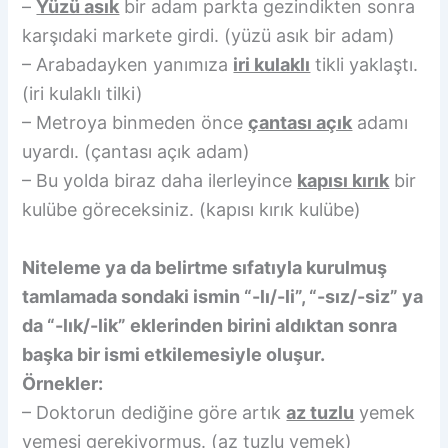
–
Yüzü asık
bir adam parkta gezindikten sonra
karşıdaki markete girdi. (yüzü asık bir adam)
– Arabadayken yanımıza
iri kulaklı
tikli yaklaştı.
(iri kulaklı tilki)
– Metroya binmeden önce
çantası açık
adamı
uyardı. (çantası açık adam)
– Bu yolda biraz daha ilerleyince
kapısı kırık
bir
kulübe göreceksiniz. (kapısı kırık kulübe)
Niteleme ya da belirtme sıfatıyla kurulmuş
tamlamada sondaki ismin “-lı/-li”, “-sız/-siz” ya
da “-lık/-lik” eklerinden birini aldıktan sonra
başka bir ismi etkilemesiyle oluşur.
Örnekler:
– Doktorun dediğine göre artık
az tuzlu
yemek
yemesi gerekiyormuş. (az tuzlu yemek)