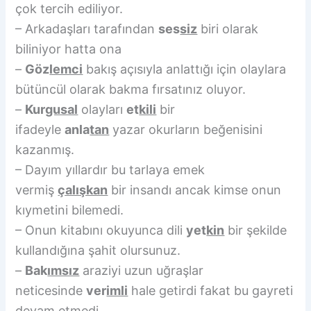
çok tercih ediliyor.
– Arkadaşları tarafından
ses
siz
biri olarak
biliniyor hatta ona
–
Göz
lemci
bakış açısıyla anlattığı için olaylara
bütüncül olarak bakma fırsatınız oluyor.
–
Kur
gusal
olayları
et
kili
bir
ifadeyle
anla
tan
yazar okurların beğenisini
kazanmış.
– Dayım yıllardır bu tarlaya emek
vermiş
çalışkan
bir insandı ancak kimse onun
kıymetini bilemedi.
– Onun kitabını okuyunca dili
yet
kin
bir şekilde
kullandığına şahit olursunuz.
–
Bak
ımsız
araziyi uzun uğraşlar
neticesinde
ver
imli
hale getirdi fakat bu gayreti
devam etmedi.