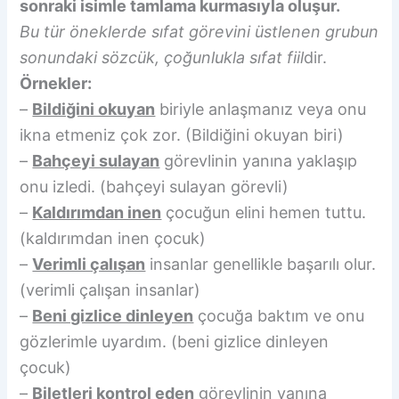
sonraki isimle tamlama kurmasıyla oluşur.
Bu tür öneklerde sıfat görevini üstlenen grubun
sonundaki sözcük, çoğunlukla sıfat fiil
dir.
Örnekler:
–
Bildiğini okuyan
biriyle anlaşmanız veya onu
ikna etmeniz çok zor. (Bildiğini okuyan biri)
–
Bahçeyi sulayan
görevlinin yanına yaklaşıp
onu izledi. (bahçeyi sulayan görevli)
–
Kaldırımdan inen
çocuğun elini hemen tuttu.
(kaldırımdan inen çocuk)
–
Verimli çalışan
insanlar genellikle başarılı olur.
(verimli çalışan insanlar)
–
Beni gizlice dinleyen
çocuğa baktım ve onu
gözlerimle uyardım. (beni gizlice dinleyen
çocuk)
–
Biletleri kontrol eden
görevlinin yanına