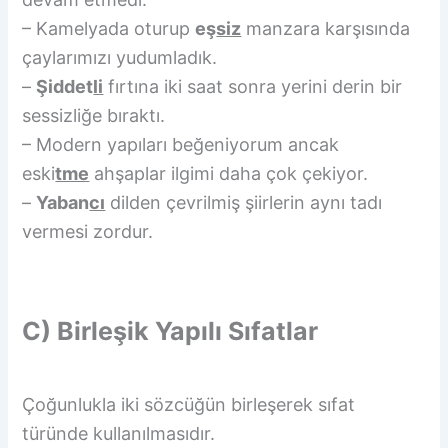
– Kamelyada oturup
eş
siz
manzara karşısında
çaylarımızı yudumladık.
–
Şiddet
li
fırtına iki saat sonra yerini derin bir
sessizliğe bıraktı.
– Modern yapıları beğeniyorum ancak
eski
tme
ahşaplar ilgimi daha çok çekiyor.
–
Yaban
cı
dilden çevrilmiş şiirlerin aynı tadı
vermesi zordur.
C) Birleşik Yapılı Sıfatlar
Çoğunlukla iki sözcüğün birleşerek sıfat
türünde kullanılmasıdır.