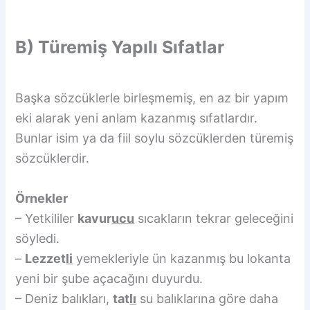
B) Türemiş Yapılı Sıfatlar
Başka sözcüklerle birleşmemiş, en az bir yapım
eki alarak yeni anlam kazanmış sıfatlardır.
Bunlar isim ya da fiil soylu sözcüklerden türemiş
sözcüklerdir.
Örnekler
– Yetkililer
kavur
ucu
sıcakların tekrar geleceğini
söyledi.
–
Lezzet
li
yemekleriyle ün kazanmış bu lokanta
yeni bir şube açacağını duyurdu.
– Deniz balıkları,
tat
lı
su balıklarına göre daha