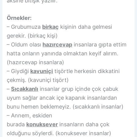
aksine bitişik yazılır.
Örnekler:
– Grubumuza
birkaç
kişinin daha gelmesi
gerekir. (birkaç kişi)
– Oldum olası
hazırcevap
insanlara gıpta ettim
hatta onların yanında olmaktan keyif alırım.
(hazırcevap insanlara)
– Giydiği
kavuniçi
tişörtle herkesin dikkatini
çekmiş. (kavuniçi tişört)
–
Sıcakkanlı
insanlar grup içinde çok çabuk
uyum sağlar ancak içe kapanık insanlardan
bunu hemen beklemeyiz. (sıcakkanlı insanlar)
– Annem, eskiden
burada
konuksever
insanların daha çok
olduğunu söylerdi. (konuksever insanlar)