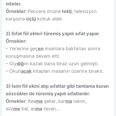
niteler.
Örnekler:
Pencere önüne
tek
li
, televizyon
karşısına
üç
lü
koltuk aldık.
2) Sıfat fiil ekleri türemiş yapılı sıfat yapar.
Örnekler:
– Yerlerine geç
en
insanlara baktıktan sonra
konuşmasına devam etti.
– Giy
diğ
im kazak bana biraz uzun gelmişti.
– Okun
acak
kitapları masanın üzerine bıraktı.
3) İsim fiil ekini alıp sıfatlar gibi tamlama kuran
sözcükler de türemiş yapılı sıfatlardır.
Örnekler:
Kes
me
şeker, kar
ma
takım,
süz
me
bal, as
ma
tavan…