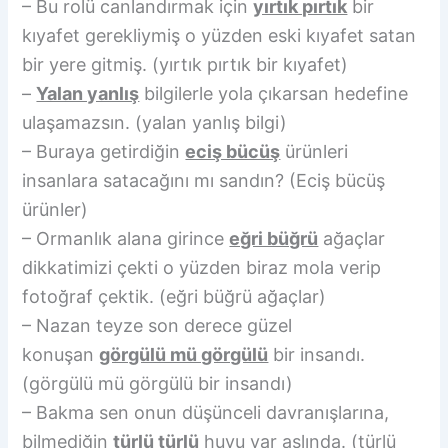
– Bu rolü canlandırmak için
yırtık pırtık
bir
kıyafet gerekliymiş o yüzden eski kıyafet satan
bir yere gitmiş. (yırtık pırtık bir kıyafet)
–
Yalan yanlış
bilgilerle yola çıkarsan hedefine
ulaşamazsın. (yalan yanlış bilgi)
– Buraya getirdiğin
eciş bücüş
ürünleri
insanlara satacağını mı sandın? (Eciş bücüş
ürünler)
– Ormanlık alana girince
eğri büğrü
ağaçlar
dikkatimizi çekti o yüzden biraz mola verip
fotoğraf çektik. (eğri büğrü ağaçlar)
– Nazan teyze son derece güzel
konuşan
görgülü mü görgülü
bir insandı.
(görgülü mü görgülü bir insandı)
– Bakma sen onun düşünceli davranışlarına,
bilmediğin
türlü türlü
huyu var aslında. (türlü