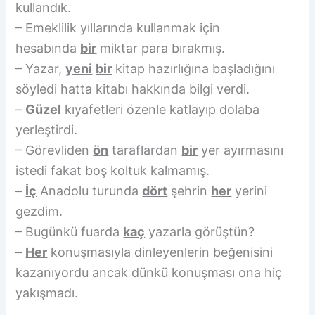
kullandık.
– Emeklilik yıllarında kullanmak için
hesabında
bir
miktar para bırakmış.
– Yazar,
yeni
bir
kitap hazırlığına başladığını
söyledi hatta kitabı hakkında bilgi verdi.
–
Güzel
kıyafetleri özenle katlayıp dolaba
yerleştirdi.
– Görevliden
ön
taraflardan
bir
yer ayırmasını
istedi fakat boş koltuk kalmamış.
–
İç
Anadolu turunda
dört
şehrin
her
yerini
gezdim.
– Bugünkü fuarda
kaç
yazarla görüştün?
–
Her
konuşmasıyla dinleyenlerin beğenisini
kazanıyordu ancak dünkü konuşması ona hiç
yakışmadı.