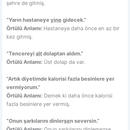
şehre de gitmiş.
“Yarın hastaneye
yine
gidecek.”
Örtülü Anlamı:
Hastaneye daha önce en az bir
kez gitmiş.
“Tencereyi
alt
dolaptan aldım.”
Örtülü Anlamı:
Üst dolap da var.
“Artık diyetimde kalorisi fazla besinlere yer
vermiyorum.”
Örtülü Anlamı:
Demek ki daha önce kalorisi
fazla besinlere yer vermiş.
“Onun şarkılarını dinler
se
n seversin.”
Örtülü Anlamı:
Onun şarkılarını dinlemezse