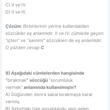
C) II ve IV.
D) II ve III.
Çözüm:
Birbirlerinin yerine kullanılabilen
sözcükler eş anlamlıdır. II ve IV. cümlede geçen
“içten” ve “samimi” sözcükleri de eş anlamlıdır.
O yüzden cevap
C
9) Aşağıdaki cümlelerden hangisinde
“
bırakmak
” sözcüğü
“sorumluluk
vermek”
anlamında kullanılmıştır?
A) Düğünden donra sakal bırakmaya karar
vermiş.
B) Şirketteki tüm sorumluluğu yeni gelen