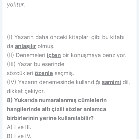
yoktur.
(I) Yazarın daha önceki kitapları gibi bu kitabı
da
anlaşılır
olmuş.
(II) Denemeleri
içten
bir konuşmaya benziyor.
(III) Yazar bu eserinde
sözcükleri
özenle
seçmiş.
(IV) Yazarın denemesinde kullandığı
samimi
dil,
dikkat çekiyor.
8) Yukarıda numaralanmış cümlelerin
hangilerinde altı çizili sözler anlamca
birbirlerinin yerine kullanılabilir?
A) I ve III.
B) I ve IV.