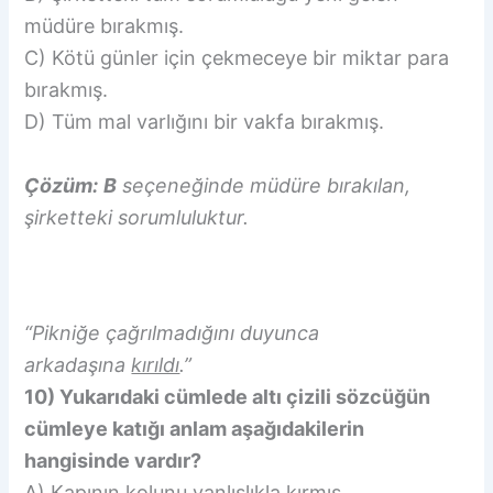
müdüre bırakmış.
C) Kötü günler için çekmeceye bir miktar para
bırakmış.
D) Tüm mal varlığını bir vakfa bırakmış.
Çözüm:
B
seçeneğinde müdüre bırakılan,
şirketteki sorumluluktur.
“Pikniğe çağrılmadığını duyunca
arkadaşına
kırıldı
.”
10) Yukarıdaki cümlede altı çizili sözcüğün
cümleye katığı anlam aşağıdakilerin
hangisinde vardır?
A) Kapının kolunu yanlışlıkla kırmış.