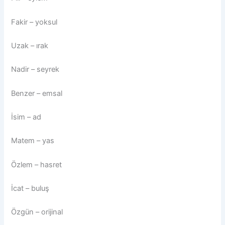
Fakir – yoksul
Uzak – ırak
Nadir – seyrek
Benzer – emsal
İsim – ad
Matem – yas
Özlem – hasret
İcat – buluş
Özgün – orijinal