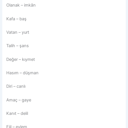
Olanak – imkân
Kafa – baş
Vatan – yurt
Talih – şans
Değer – kıymet
Hasım – düşman
Diri – canlı
Amaç – gaye
Kanıt – delil
Fiil – eylem