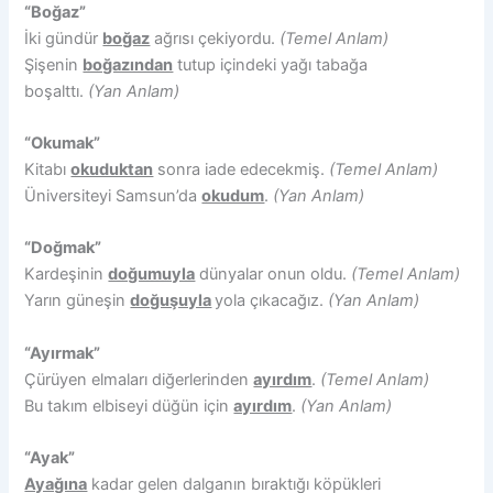
“Boğaz”
İki gündür
boğaz
ağrısı çekiyordu.
(Temel Anlam)
Şişenin
boğazından
tutup içindeki yağı tabağa
boşalttı.
(Yan Anlam)
“Okumak”
Kitabı
okuduktan
sonra iade edecekmiş.
(Temel Anlam)
Üniversiteyi Samsun’da
okudum
.
(Yan Anlam)
“Doğmak”
Kardeşinin
doğumuyla
dünyalar onun oldu.
(Temel Anlam)
Yarın güneşin
doğuşuyla
yola çıkacağız.
(Yan Anlam)
“Ayırmak”
Çürüyen elmaları diğerlerinden
ayırdım
.
(Temel Anlam)
Bu takım elbiseyi düğün için
ayırdım
.
(Yan Anlam)
“Ayak”
Ayağına
kadar gelen dalganın bıraktığı köpükleri