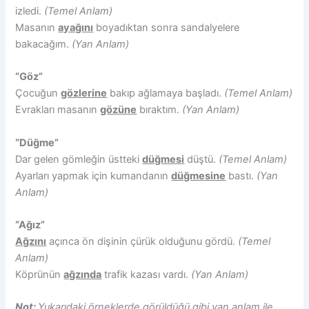
izledi.
(Temel Anlam)
Masanın
ayağını
boyadıktan sonra sandalyelere
bakacağım.
(Yan Anlam)
“Göz”
Çocuğun
gözlerine
bakıp ağlamaya başladı.
(Temel Anlam)
Evrakları masanın
gözüne
bıraktım.
(Yan Anlam)
“Düğme”
Dar gelen gömleğin üstteki
düğmesi
düştü.
(Temel Anlam)
Ayarları yapmak için kumandanın
düğmesine
bastı.
(Yan
Anlam)
“Ağız”
Ağzını
açınca ön dişinin çürük olduğunu gördü.
(Temel
Anlam)
Köprünün
ağzında
trafik kazası vardı.
(Yan Anlam)
Not:
Yukarıdaki örneklerde görüldüğü gibi yan anlam ile