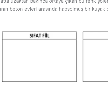
atta uzaktan bakınca ortaya çıkan bu renk şöle
amının beton evleri arasında hapsolmuş bir kuşak