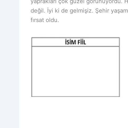
yaprakları çok güzel görünüyordu. H
değil. İyi ki de gelmişiz. Şehir yaş
fırsat oldu.