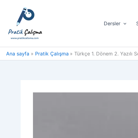
İçeriğe
atla
Dersler
Ana sayfa
Pratik Çalışma
Türkçe 1. Dönem 2. Yazılı So