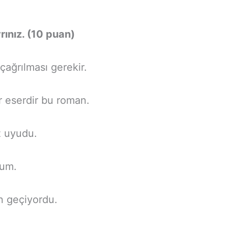
rınız. (10 puan)
ağrılması gerekir.
ir eserdir bu roman.
z uyudu.
rum.
n geçiyordu.