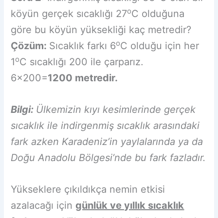
o
köyün gerçek sıcaklığı 27
C olduğuna
göre bu köyün yüksekliği kaç metredir?
o
Çözüm:
Sıcaklık farkı 6
C olduğu için her
o
1
C sıcaklığı 200 ile çarparız.
6×200=
1200 metredir.
Bilgi:
Ülkemizin kıyı kesimlerinde gerçek
sıcaklık ile indirgenmiş sıcaklık arasındaki
fark azken Karadeniz’in yaylalarında ya da
Doğu Anadolu Bölgesi’nde bu fark fazladır.
Yükseklere çıkıldıkça nemin etkisi
azalacağı için
günlük ve yıllık sıcaklık