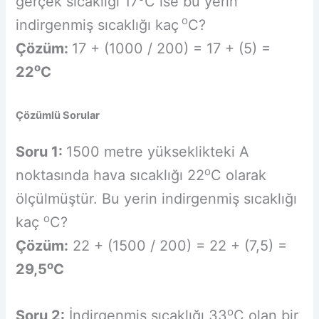
gerçek sıcaklığı 17
C ise bu yerin
o
indirgenmiş sıcaklığı kaç
C?
Çözüm:
17 + (1000 / 200) = 17 + (5) =
o
22
C
Çözümlü Sorular
Soru 1:
1500 metre yükseklikteki A
o
noktasında hava sıcaklığı 22
C olarak
ölçülmüştür. Bu yerin indirgenmiş sıcaklığı
o
kaç
C?
Çözüm:
22 + (1500 / 200) = 22 + (7,5) =
o
29,5
C
o
Soru 2:
İndirgenmiş sıcaklığı 33
C olan bir